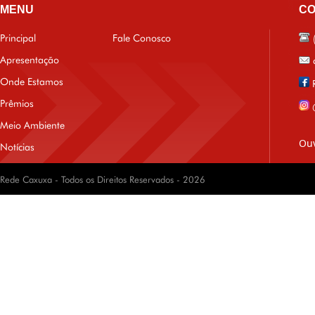
MENU
CO
Principal
Fale Conosco
Apresentação
Onde Estamos
Prêmios
Meio Ambiente
Ouv
Notícias
Rede Caxuxa - Todos os Direitos Reservados - 2026